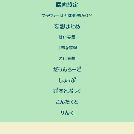
脳内設定
フラウィーはPTSD患者かな？
妄想まとめ
甘い妄想
甘苦な妄想
苦い妄想
だうんろーど
しょっぷ
げすとぶっく
こんたくと
りんく